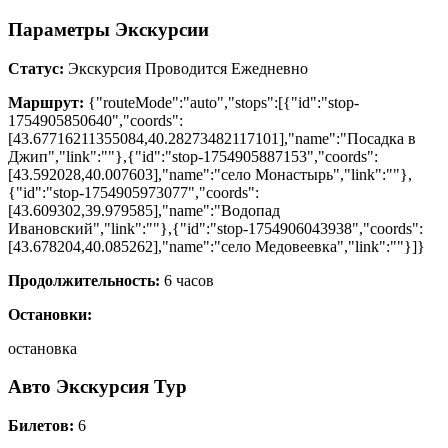
Параметры Экскурсии
Статус:
Экскурсия Проводится Ежедневно
Маршрут:
{"routeMode":"auto","stops":[{"id":"stop-
1754905850640","coords":
[43.67716211355084,40.28273482117101],"name":"Посадка в
Джип","link":""},{"id":"stop-1754905887153","coords":
[43.592028,40.007603],"name":"село Монастырь","link":""},
{"id":"stop-1754905973077","coords":
[43.609302,39.979585],"name":"Водопад
Ивановский","link":""},{"id":"stop-1754906043938","coords":
[43.678204,40.085262],"name":"село Медовеевка","link":""}]}
Продолжительность:
6 часов
Остановки:
остановка
Авто Экскурсия Тур
Билетов:
6