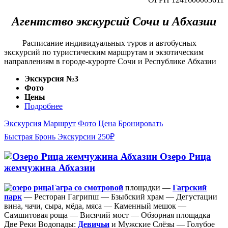
Агентство экскурсий Сочи и Абхазии
Расписание индивидуальных туров и автобусных
экскурсий по туристическим маршрутам и экзотическим
направлениям в городе-курорте Сочи и Республике Абхазии
Экскурсия №3
Фото
Цены
Подробнее
Экскурсия
Маршрут
Фото
Цена
Бронировать
Быстрая Бронь Экскурсии 250₽
Озеро Рица
жемчужина Абхазии
Гагра со смотровой
площадки —
Гагрский
парк
— Ресторан Гагрипш — Бзыбский храм — Дегустации
вина, чачи, сыра, мёда, мяса — Каменный мешок —
Самшитовая роща — Висячий мост — Обзорная площадка
Две Реки Водопады:
Девичьи
и Мужские Слёзы — Голубое