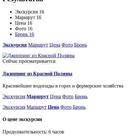
Экскурсия
16
Маршрут
16
Цена
16
Фото
16
Бронь
16
Экскурсия
Маршрут
Цена
Фото
Бронь
Сейчас просматривается
Джиппинг из Красной Поляны
Красивейшие водопады в горах и фермерские хозяйства
Экскурсия
Маршрут
Цена
Фото
Бронь
Экскурсия
Маршрут
Цена
Фото
Бронь
О цене экскурсии
Продолжительность: 6 часов